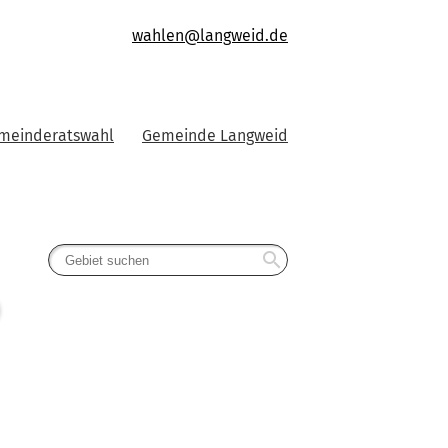
wahlen@langweid.de
emeinderatswahl
Gemeinde Langweid
search