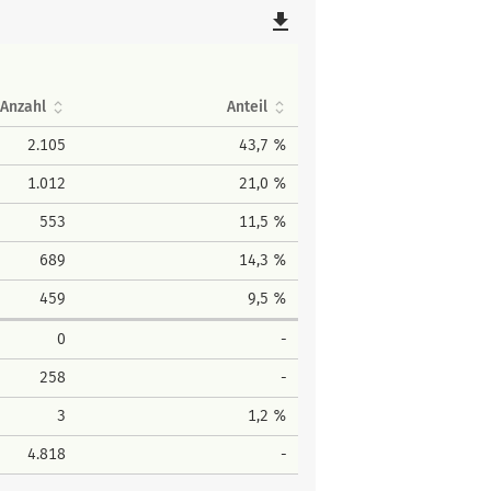
file_download
Anzahl
Anteil
2.105
43,7 %
1.012
21,0 %
553
11,5 %
689
14,3 %
459
9,5 %
0
-
258
-
3
1,2 %
4.818
-