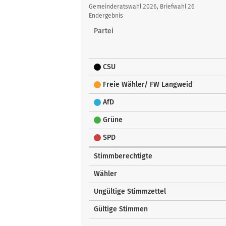
Übersicht
Gemeinderatswahl 2026, Briefwahl 26
Endergebnis
Partei
CSU
Freie Wähler/ FW Langweid
AfD
Grüne
SPD
Stimmberechtigte
Wähler
Ungültige Stimmzettel
Gültige Stimmen