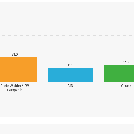
21,0
14,3
11,5
Freie Wähler/ FW
AfD
Grüne
Langweid