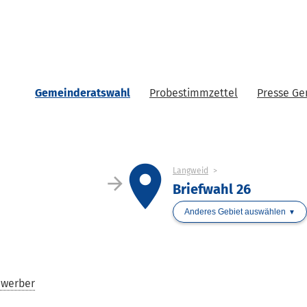
Gemeinderatswahl
Probestimmzettel
Presse G
place
Langweid
arrow_forward
Briefwahl 26
Anderes Gebiet auswählen
ewerber