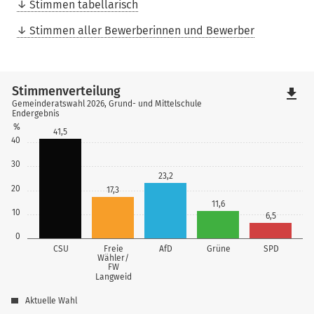
Stimmen tabellarisch
Stimmen aller Bewerberinnen und Bewerber
Stimmenverteilung
file_download
Gemeinderatswahl 2026, Grund- und Mittelschule
Endergebnis
%
41,5
40
30
23,2
20
17,3
11,6
10
6,5
0
CSU
Freie
AfD
Grüne
SPD
Wähler/
FW
Langweid
Aktuelle Wahl