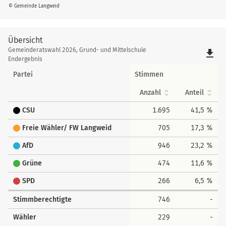
© Gemeinde Langweid
Übersicht
Übersicht
Gemeinderatswahl 2026, Grund- und Mittelschule
file_download
Endergebnis
Partei
Stimmen
Anzahl
Anteil
CSU
1.695
41,5 %
Freie Wähler/ FW Langweid
705
17,3 %
AfD
946
23,2 %
Grüne
474
11,6 %
SPD
266
6,5 %
Stimmberechtigte
746
-
Wähler
229
-