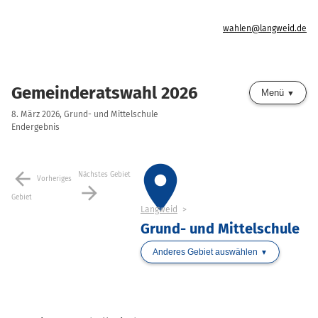
wahlen@langweid.de
Gemeinderatswahl 2026
Menü
8. März 2026, Grund- und Mittelschule
Endergebnis
place
arrow_back
Nächstes Gebiet
Vorheriges
arrow_forward
Gebiet
Langweid
Grund- und Mittelschule
Anderes Gebiet auswählen